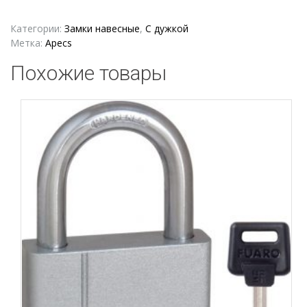
навесной
Apecs
Категории:
Замки навесные
,
С дужкой
PD-
Метка:
Apecs
01-
Похожие товары
75