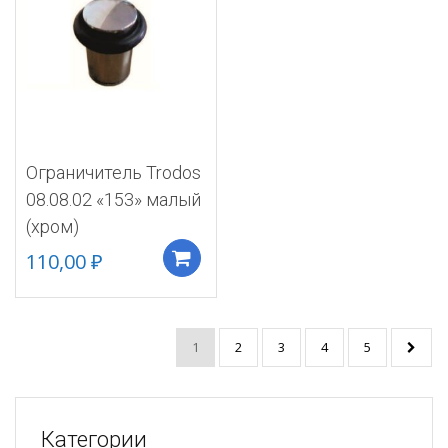
Ограничитель Trodos
08.08.02 «153» малый
(хром)
110,00
₽
Добавить в корзину
1
2
3
4
5
Категории