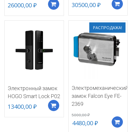
30500,00
₽
26000,00
₽
Добавить в корзину
РАСПРОДАЖА!
Электромеханический
Электронный замок
замок Falcon Eye FE-
HOGO Smart Lock P02
2369
13400,00
₽
Добавить в корзину
5000,00
₽
4480,00
₽