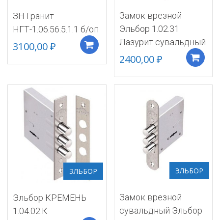
Замок врезной
ЗН Гранит
Эльбор 1.02.31
НГТ-1.06.56.5.1.1 б/оп
Лазурит сувальдный
3100,00
₽
Добавить в корзину
2400,00
₽
ЭЛЬБОР
ЭЛЬБОР
Замок врезной
Эльбор КРЕМЕНЬ
сувальдный Эльбор
1.04.02.К