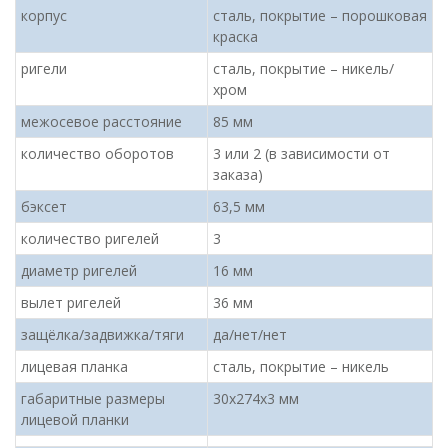
корпус
сталь, покрытие – порошковая
краска
ригели
сталь, покрытие – никель/
хром
межосевое расстояние
85 мм
количество оборотов
3 или 2 (в зависимости от
заказа)
бэксет
63,5 мм
количество ригелей
3
диаметр ригелей
16 мм
вылет ригелей
36 мм
защёлка/задвижка/тяги
да/нет/нет
лицевая планка
сталь, покрытие – никель
габаритные размеры
30х274х3 мм
лицевой планки