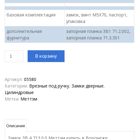
базовая комплектация
замок, винт М5Х70, паспорт,
упаковка
дополнительная
запорная планка ЗВ1 71.2.002,
фурнитура
запорная планка 71.3.301
Количество
В корзину
товара
Замок
ЗВ
4.713.0.0
Артикул:
05580
Меттэм
Категории:
Врезные под ручку
,
Замки дверные
,
Цилиндровые
Метка:
Меттэм
Описание
Замок ЗВ 4 713.0.0 Меттэм купить в Воронеже