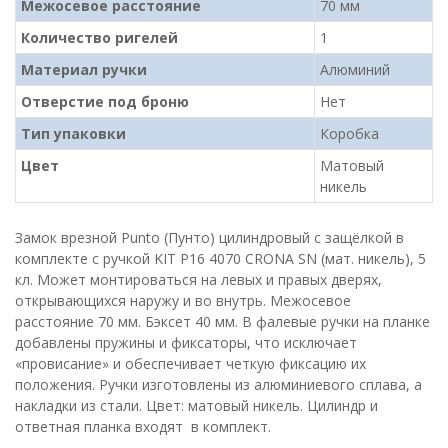
Межосевое расстояние
70 мм
Количество ригелей
1
Материал ручки
Алюминий
Отверстие под броню
Нет
Тип упаковки
Коробка
Цвет
Матовый
никель
Замок врезной Punto (Пунто) цилиндровый с защёлкой в
комплекте с ручкой KIT P16 4070 CRONA SN (мат. никель), 5
кл. Может монтироваться на левых и правых дверях,
открывающихся наружу и во внутрь. Межосевое
расстояние 70 мм. Бэксет 40 мм. В фалевые ручки на планке
добавлены пружины и фиксаторы, что исключает
«провисание» и обеспечивает четкую фиксацию их
положения. Ручки изготовлены из алюминиевого сплава, а
накладки из стали. Цвет: матовый никель. Цилиндр и
ответная планка входят в комплект.