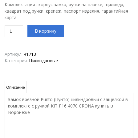
Комплектация : корпус замка, ручки на планке, цилиндр,
квадрат под ручки, крепеж, паспорт изделия, гарантийная
карта.
Количество
В корзину
товара
Замок
врезной
Punto
Артикул:
41713
(Пунто)
Категория:
Цилиндровые
цилиндровый
с
защёлкой
в
Описание
комплекте
с
Замок врезной Punto (Пунто) цилиндровый с защёлкой в
ручкой
комплекте с ручкой KIT P16 4070 CRONA купить в
KIT
Воронеже
P16
4070
CRONA