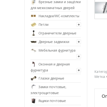
Врезные замки и защёлки
для межкомнатных дверей
Накладки/WC-комплекты
Петли
Ограничители дверные
Дверные задвижки
Мебельная фурнитура
Оконная и дверная
фурнитура
Катего
Метка:
Глазки дверные
Замки почтовые,
электрощитовые
О
Ящики почтовые