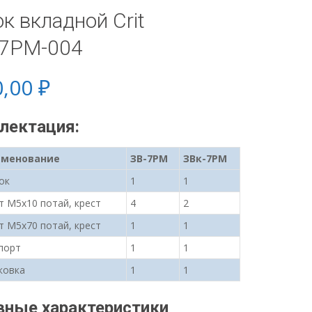
к вкладной Crit
-7РМ-004
0,00
₽
лектация:
именование
ЗВ-7РМ
ЗВк-7РМ
ок
1
1
т М5х10 потай, крест
4
2
т М5х70 потай, крест
1
1
порт
1
1
ковка
1
1
вные характеристики