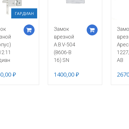
ГАРДИАН
ок
Замок
Зам
Добавить в корзину
Добавить в 
зной
врезной
врез
рпус)
A.B.V-504
Apec
12.11
(8606-B
1227
диан
16) SN
AB
50,00
₽
1400,00
₽
267