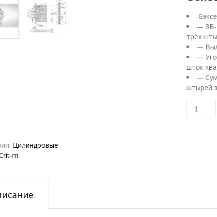
-Бэкс
— ЗВ-
трёх шты
— Выл
— Уго
шток ква
— Сум
штырей з
Количес
товара
Замок
вкладн
рия:
Цилиндровые
Crit
Crit-m
ЗВк-7РМ
писание