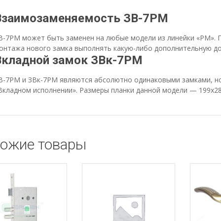
Взаимозаменяемость ЗВ-7РМ
В-7РМ может быть заменен на любые модели из линейки «РМ». П
онтажа нового замка выполнять какую-либо дополнительную до
Вкладной замок ЗВк-7РМ
В-7РМ и ЗВк-7РМ являются абсолютно одинаковыми замками, но
Вкладном исполнении». Размеры планки данной модели — 199х28
ожие товары