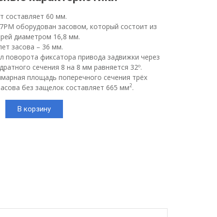
ет составляет 60 мм.
7РМ оборудован засовом, который состоит из
рей диаметром 16,8 мм.
ет засова – 36 мм.
л поворота фиксатора привода задвижки через
дратного сечения 8 на 8 мм равняется 32º.
марная площадь поперечного сечения трёх
2
асова без защелок составляет 665 мм
.
тво
В корзину
ой
-004