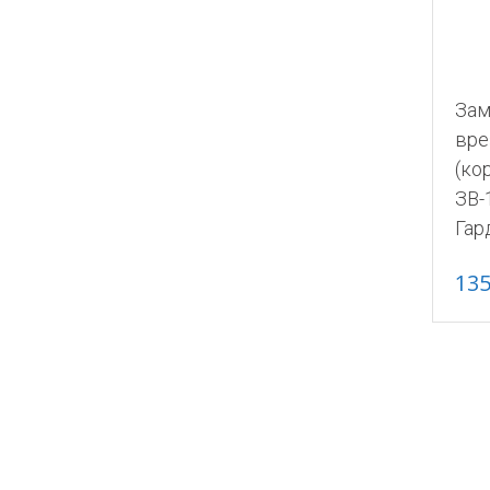
Зам
вре
(ко
ЗВ-
Гар
13