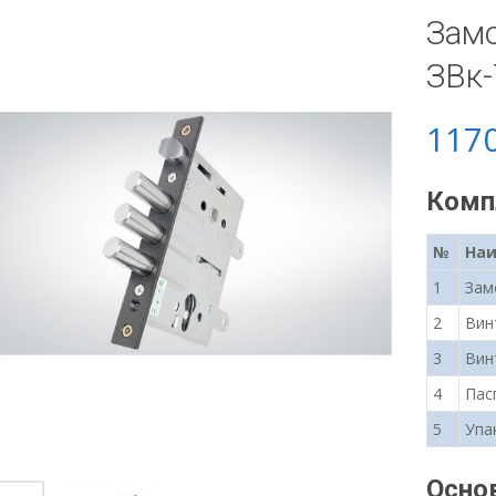
Замо
ЗВк
117
Комп
№
На
1
Зам
2
Вин
3
Вин
4
Пас
5
Упа
Осно