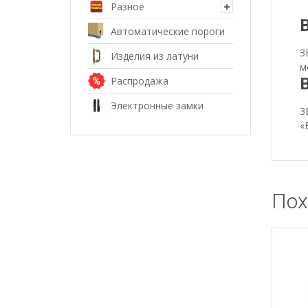
Разное
Автоматические пороги
З
Изделия из латуни
м
Распродажа
Электронные замки
З
«
Пох