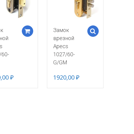
ок
Замок
корзину
Добавить в корзину
Select options
ной
врезной
s
Apecs
/60-
1027/60-
G/GM
0,00
₽
1920,00
₽