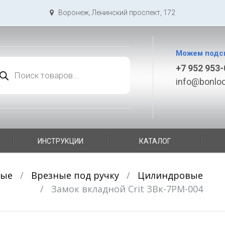
Воронеж, Ленинский проспект, 172
Можем подс
иск
+7 952 953-
варов
info@bonloc
ИНСТРУКЦИИ
КАТАЛОГ
ные
/
Врезные под ручку
/
Цилиндровые
/
Замок вкладной Crit ЗВк-7РМ-004