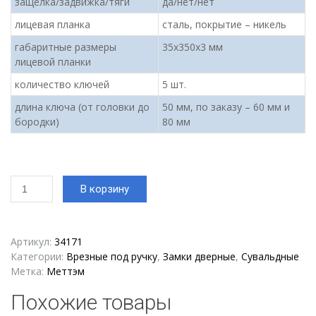
защёлка/задвижка/тяги
да/нет/нет
лицевая планка
сталь, покрытие – никель
габаритные размеры
35х350х3 мм
лицевой планки
количество ключей
5 шт.
длина ключа (от головки до
50 мм, по заказу – 60 мм и
бородки)
80 мм
Количество
В корзину
товара
Замок
врезной
Меттэм
Артикул:
34171
ЗВ
Категории:
Врезные под ручку
,
Замки дверные
,
Сувальдные
9-
Метка:
Меттэм
343.0.1
Похожие товары
(без
ручек)