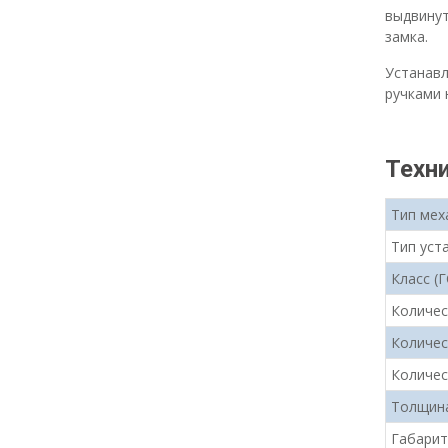
выдвинут
замка.
Устанавл
ручками 
Техн
Тип мех
Тип уст
Класс (
Количес
Количес
Количе
Толщина
Габари