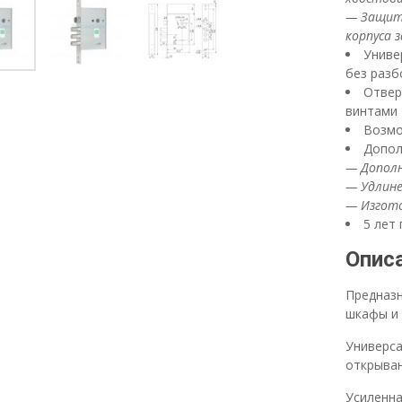
— Защит
корпуса 
Униве
без разб
Отвер
винтами
Возмо
Допол
— Допол
— Удлин
— Изгото
5 лет
Опис
Предназн
шкафы и
Универса
открыван
Усиленна