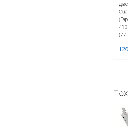
две
Gua
(Га
413
(77
12
Пох