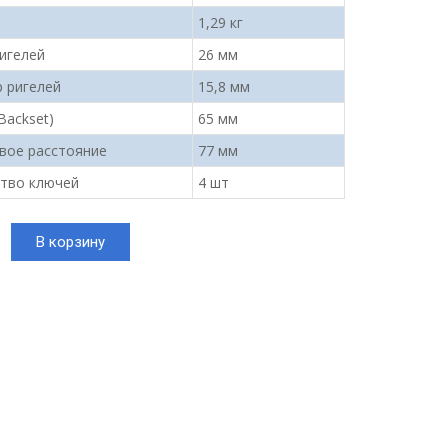
1,29 кг
игелей
26 мм
 ригелей
15,8 мм
Backset)
65 мм
вое расстояние
77 мм
тво ключей
4 шт
тво
В корзину
n
н)