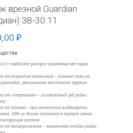
к врезной Guardian
диан) ЗВ-30.11
0,00
₽
ЩЕСТВА
а от наиболее распространенных методов
я
а от вскрытия отмычкой – ложные пазы на
 сувальдах, увеличенная жесткость пружин
 от «свертыша» – ослабленный зуб рейки
ика
а от взлома – при полностью выдвинутых
замка, 30% их длины остается в корпусе замка,
конструкция засовов
 от высверливания – закаленная стойка рейки
ика