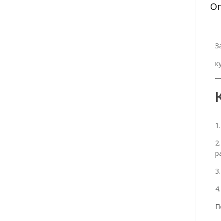
О
З
к
1
2
р
3
4
П