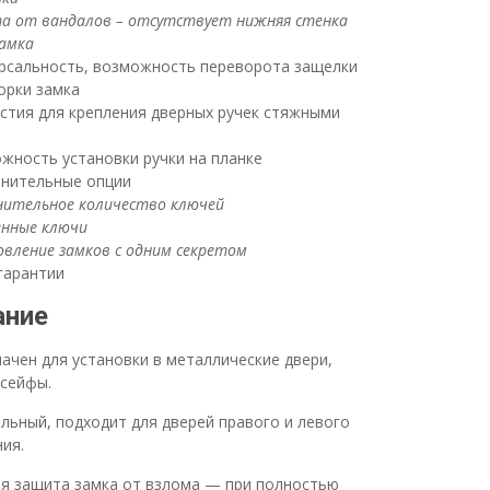
а от вандалов – отсутствует нижняя стенка
замка
рсальность, возможность переворота защелки
орки замка
стия для крепления дверных ручек стяжными
жность установки ручки на планке
нительные опции
нительное количество ключей
енные ключи
вление замков с одним секретом
 гарантии
ание
ачен для установки в металлические двери,
 сейфы.
льный, подходит для дверей правого и левого
ия.
я защита замка от взлома — при полностью