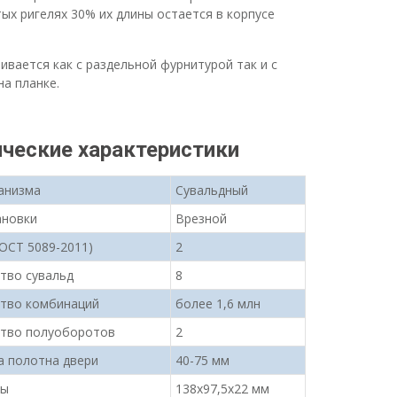
ых ригелях 30% их длины остается в корпусе
ивается как с раздельной фурнитурой так и с
на планке.
ические характеристики
анизма
Сувальдный
ановки
Врезной
ГОСТ 5089-2011)
2
тво сувальд
8
тво комбинаций
более 1,6 млн
ство полуоборотов
2
 полотна двери
40-75 мм
ты
138х97,5х22 мм