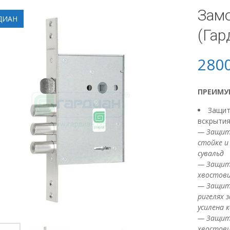
Замо
ДИАН
(Гар
280
ПРЕИМУ
Защит
вскрыти
— Защит
стойке и
сувальд
— Защита
хвостов
— Защит
ригелях 
усилена 
— Защита
хвостов