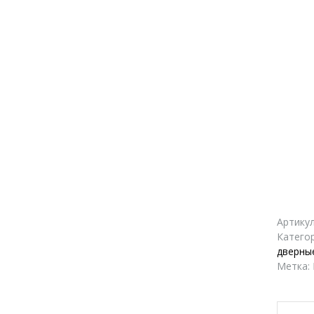
Артику
Катего
дверны
Метка: