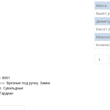
Масса
Вылет р
Диаметр
Бэксет (
Межосе
Количес
Количес
товара
Замок
врезной
л:
8001
Guardia
рии:
Врезные под ручку
,
Замки
(Гардиа
е
,
Сувальдные
ЗВ-30.11
Гардиан