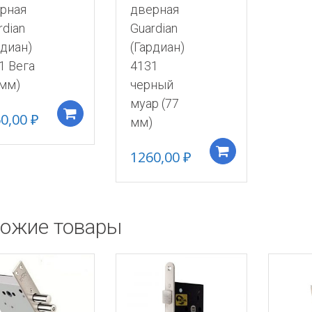
рная
дверная
rdian
Guardian
рдиан)
(Гардиан)
1 Вега
4131
 мм)
черный
муар (77
Добавить в корзину
60,00
₽
мм)
Добавить в 
1260,00
₽
ожие товары