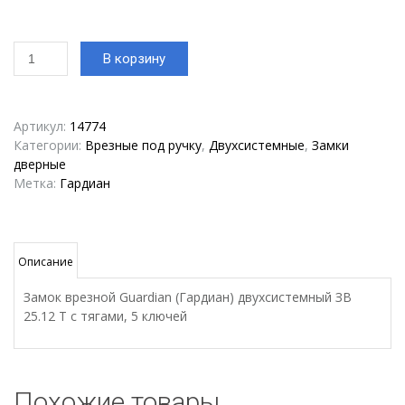
Количество
В корзину
товара
Замок
врезной
двухсистемный
Артикул:
14774
Гардиан
Категории:
Врезные под ручку
,
Двухсистемные
,
Замки
ЗВ-25.12
дверные
Т
Метка:
Гардиан
Описание
Замок врезной Guardian (Гардиан) двухсистемный ЗВ
25.12 Т с тягами, 5 ключей
Похожие товары