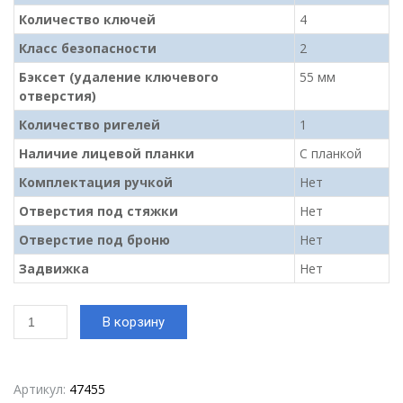
Количество ключей
4
Класс безопасности
2
Бэксет (удаление ключевого
55 мм
отверстия)
Количество ригелей
1
Наличие лицевой планки
С планкой
Комплектация ручкой
Нет
Отверстия под стяжки
Нет
Отверстие под броню
Нет
Задвижка
Нет
Количество
В корзину
товара
Замок
врезной
цилиндровый
Артикул:
47455