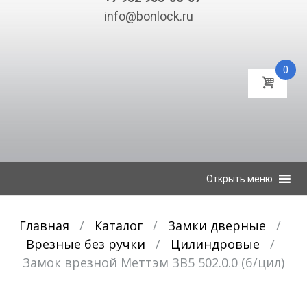
info@bonlock.ru
0
К
Открыть меню
содержимому
Главная
/
Каталог
/
Замки дверные
/
Врезные без ручки
/
Цилиндровые
/
Замок врезной Меттэм ЗВ5 502.0.0 (б/цил)