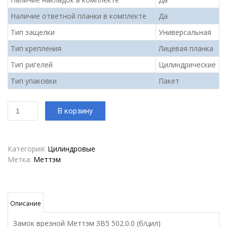
Наличие ответной планки в комплекте
Да
Тип защелки
Универсальная
Тип крепления
Лицевая планка
Тип ригелей
Цилиндрические
Тип упаковки
Пакет
Количество
В корзину
товара
Замок
врезной
Меттэм
Категория:
Цилиндровые
ЗВ5
Метка:
Меттэм
502.0.0
(б/
цил)
Описание
Замок врезной Меттэм ЗВ5 502.0.0 (б/цил)