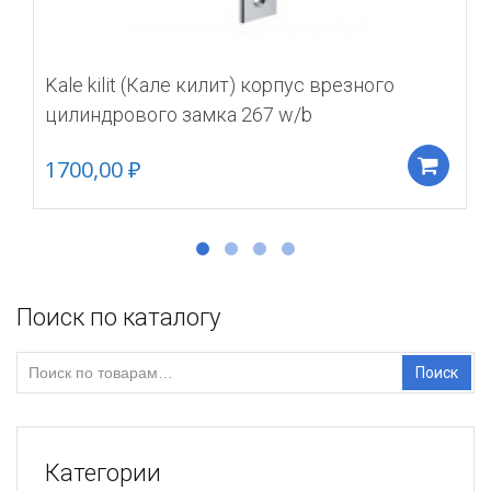
Kale kilit (Кале килит) корпус врезного
цилиндрового замка 267 w/b
1700,00
₽
Д
Поиск по каталогу
Искать:
Поиск
Категории