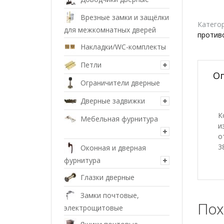
Врезные замки и защёлки
Катего
для межкомнатных дверей
против
Накладки/WC-комплекты
Петли
О
Ограничители дверные
Дверные задвижки
К
Мебельная фурнитура
и
о
3
Оконная и дверная
фурнитура
Глазки дверные
Замки почтовые,
Пох
электрощитовые