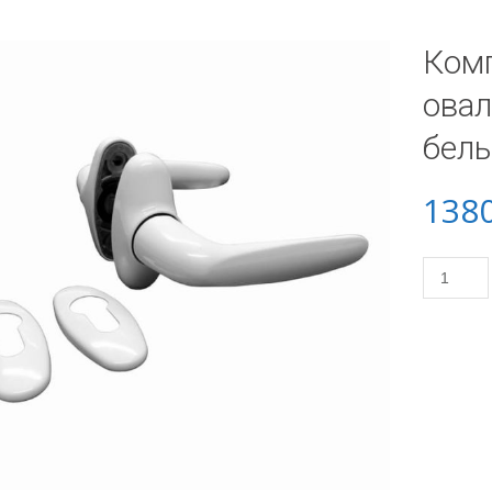
Ком
овал
бел
138
Количес
товара
Компле
ручек
BREMEN
овальна
розетка
узкопро
белый