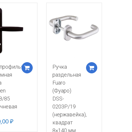
профильная
Ручка
корзину
Добавить в корзину
Добавить в к
мная
раздельная
а
Fuaro
en
(Фуаро)
8/85
DSS-
чневая
0203P/19
(нержавейка),
0,00
₽
квадрат
8×140 мм