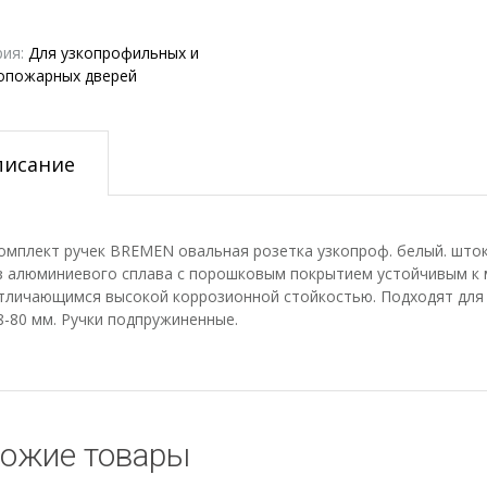
рия:
Для узкопрофильных и
опожарных дверей
писание
омплект ручек BREMEN овальная розетка узкопроф. белый. шт
з алюминиевого сплава с порошковым покрытием устойчивым к
тличающимся высокой коррозионной стойкостью. Подходят для 
8-80 мм. Ручки подпружиненные.
ожие товары