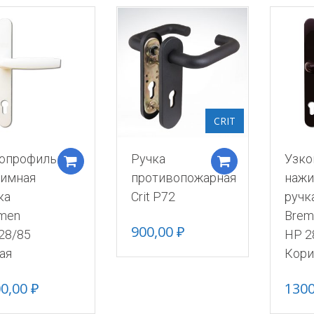
CRIT
опрофильная
Ручка
Узко
Добавить в корзину
Добавить в 
имная
противопожарная
нажи
ка
Crit Р72
ручк
men
Brem
900,00
₽
28/85
HP 2
ая
Кори
00,00
₽
130