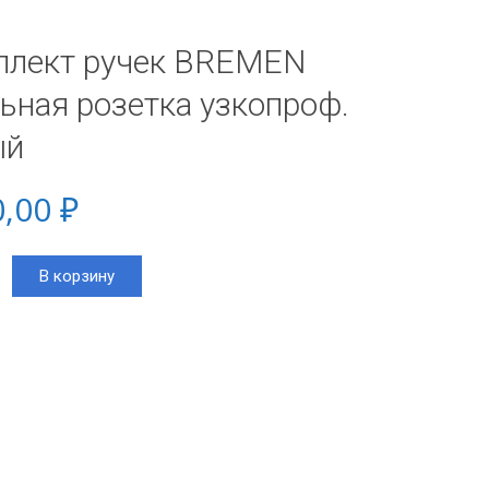
плект ручек BREMEN
ьная розетка узкопроф.
ый
0,00
₽
тво
В корзину
кт
я
ф.