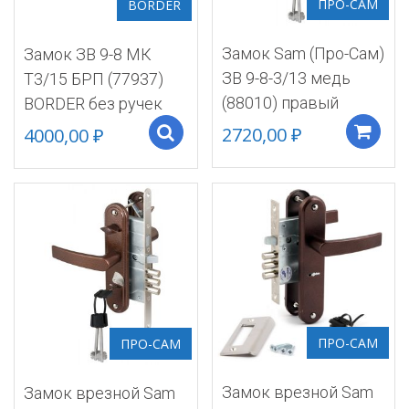
ПРО-САМ
BORDER
Замок Sam (Про-Сам)
Замок ЗВ 9-8 МК
ЗВ 9-8-3/13 медь
Т3/15 БРП (77937)
(88010) правый
BORDER без ручек
2720,00
₽
4000,00
₽
Select options
ПРО-САМ
ПРО-САМ
Замок врезной Sam
Замок врезной Sam