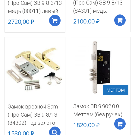
(Про-Сам) ЗВ 9-8/13
(Про-Сам) ЗВ 9-8-3/13
(84301) медь.
медь (88011) левый
2100,00
₽
2720,00
₽
Добавить в корзину
МЕТТЭМ
Замок ЗВ 9.902.0.0
Замок врезной Sam
Меттэм (без ручек)
(Про-Сам) ЗВ 9-8/13
(84302) под золото
1820,00
₽
1530,00
₽
Select options